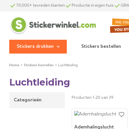
Ga naar de inhoud
70.000+ tevreden klanten
Productie in eigen huis
GRAT
Stickers drukken
Stickers bestellen
Show submenu for Stickers dr
Home
>
Stickers bestellen
>
Luchtleiding
Luchtleiding
Producten
1
-
20
van
39
Categorieën
Ademhalingslucht