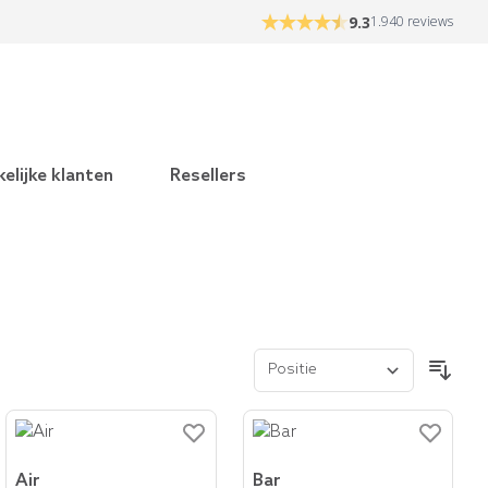
9.3
1.940 reviews
elijke klanten
Resellers
Air
Bar