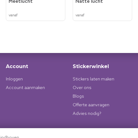
Meetlucht
Natte lucht
vanaf
vanaf
Account
Stickerwinkel
Inloggen
Stickers laten maken
Account aanmaken
Over ons
Blogs
Offerte aanvragen
Advies nodig?
Eindhoven