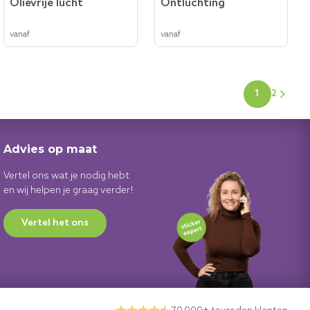
Olievrije lucht
Ontluchting
vanaf
vanaf
1
2
Pagina
U lees mom
Advies op maat
Vertel ons wat je nodig hebt
en wij helpen je graag verder!
Vertel het ons