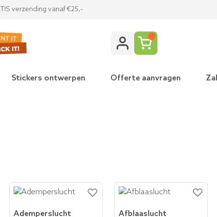
IS verzending vanaf €25,-
Stickers ontwerpen
Offerte aanvragen
Zak
ukken category
Ademperslucht
Afblaaslucht