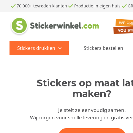
Ga naar de inhoud
70.000+ tevreden klanten
Productie in eigen huis
GR
Stickers drukken
Stickers bestellen
Show submenu for Stickers dr
Stickers op maat la
maken?
Je stelt ze eenvoudig samen.
Wij zorgen voor snelle levering en gratis ve