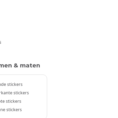
s
men & maten
de stickers
rkante stickers
te stickers
ine stickers