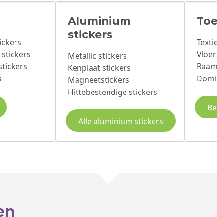
Aluminium
Toe
stickers
ickers
Texti
 stickers
Vloer
Metallic stickers
stickers
Raam
Kenplaat stickers
s
Domin
Magneetstickers
Hittebestendige stickers
Be
Alle aluminium stickers
en