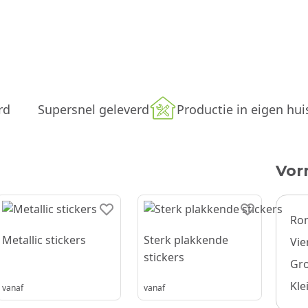
rd
Supersnel geleverd
Productie in eigen hui
Vor
Ron
Metallic stickers
Sterk plakkende
Vie
stickers
Gro
Kle
vanaf
vanaf