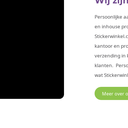
Wij zij
Persoonlijke a
en inhouse pro
Stickerwinkel.
kantoor en pro
verzending in 
klanten. Perso
wat Stickerwin
Meer over 