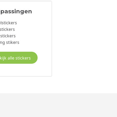
passingen
elstickers
stickers
stickers
g stikers
kijk alle stickers