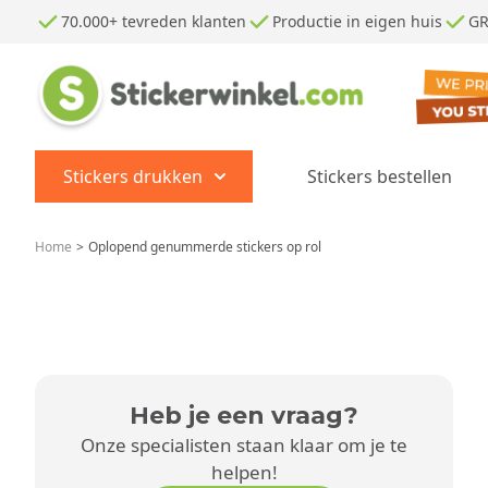
Ga naar de inhoud
70.000+ tevreden klanten
Productie in eigen huis
GR
Stickers drukken
Stickers bestellen
Show submenu for Stickers dr
Home
>
Oplopend genummerde stickers op rol
Heb je een vraag?
Onze specialisten staan klaar om je te
helpen!