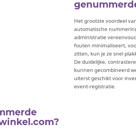
genummerde 
Het grootste voordeel va
automatische nummering 
administratie vereenvoud
fouten minimaliseert, voor
zitten, kun je ze snel pla
De duidelijke, contraste
kunnen gecombineerd wor
uiterst geschikt voor inv
event‑registratie.
ummerde
erwinkel.com?