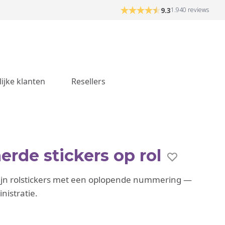
9.3
1.940 reviews
lijke klanten
Resellers
de stickers op rol
ijn rolstickers met een oplopende nummering —
nistratie.