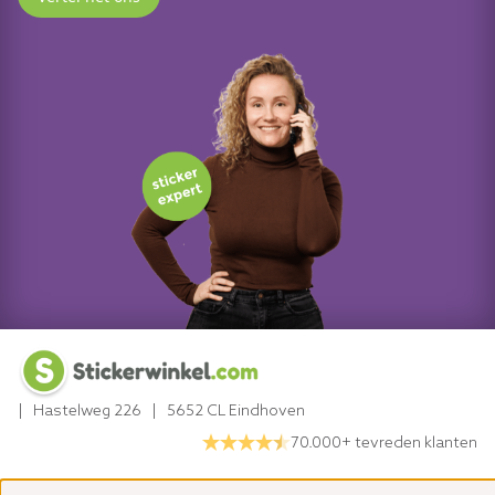
| Hastelweg 226 | 5652 CL Eindhoven
70.000+ tevreden klanten