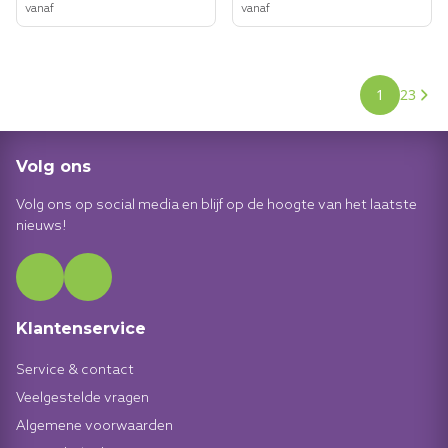
vanaf
vanaf
1
2
3
Pagina
Pagin
U lees mo
Volg ons
Volg ons op social media en blijf op de hoogte van het laatste
nieuws!
Klantenservice
Service & contact
Veelgestelde vragen
Algemene voorwaarden