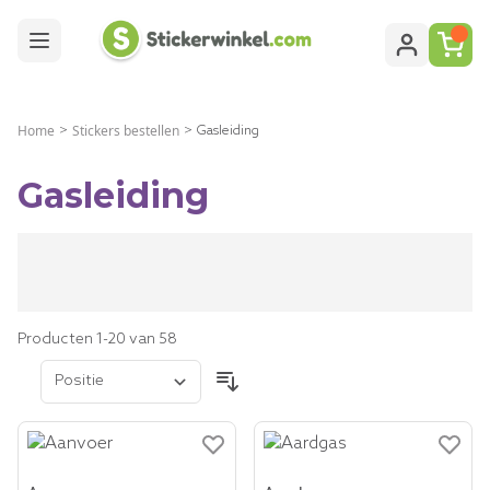
Ga naar de inhoud
Home
Stickers bestellen
>
>
Gasleiding
Gasleiding
Producten
1
-
20
van
58