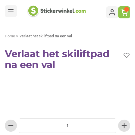
Ga naar de inhoud
Home
>
Verlaat het skiliftpad na een val
Verlaat het skiliftpad
na een val