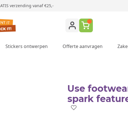
ATIS verzending vanaf €25,-
Stickers ontwerpen
Offerte aanvragen
Zake
ukken category
Use footwear 
spark featur