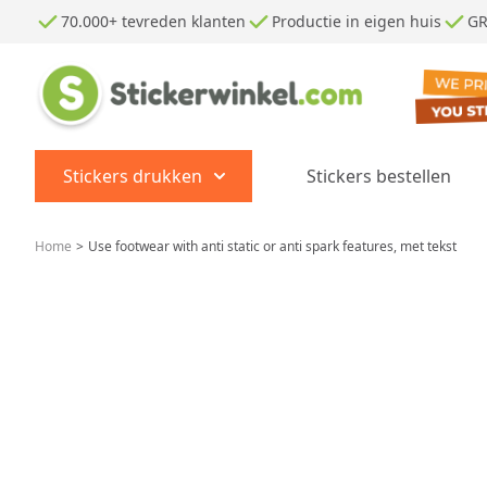
Ga naar de inhoud
70.000+ tevreden klanten
Productie in eigen huis
GR
Stickers drukken
Stickers bestellen
Show submenu for Stickers dr
Home
>
Use footwear with anti static or anti spark features, met tekst