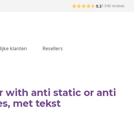
9.3
1.940 reviews
lijke klanten
Resellers
with anti static or anti
es, met tekst