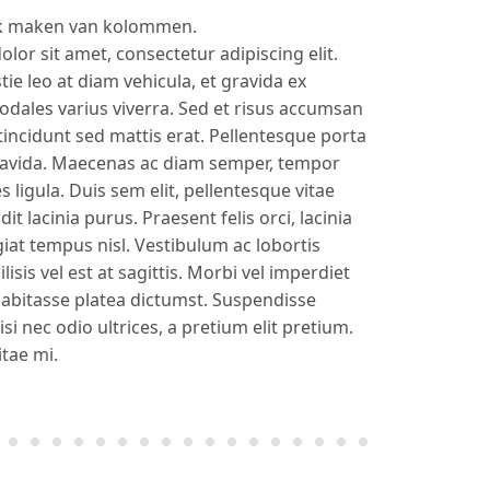
ik maken van kolommen.
lor sit amet, consectetur adipiscing elit.
ie leo at diam vehicula, et gravida ex
odales varius viverra. Sed et risus accumsan
tincidunt sed mattis erat. Pellentesque porta
ravida. Maecenas ac diam semper, tempor
s ligula. Duis sem elit, pellentesque vitae
it lacinia purus. Praesent felis orci, lacinia
giat tempus nisl. Vestibulum ac lobortis
lisis vel est at sagittis. Morbi vel imperdiet
habitasse platea dictumst. Suspendisse
si nec odio ultrices, a pretium elit pretium.
itae mi.