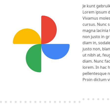
Je kunt gebru
Lorem ipsum do
Vivamus molest
cursus. Nunc s
magna lacinia 
non justo in g
diam in, sodale
justo non, bland
ut nibh at, feu
diam. Nunc faci
lorem. In hac 
pellentesque ni
Proin dictum v