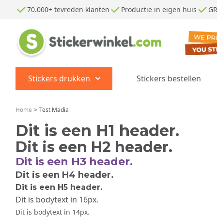
Ga naar de inhoud
70.000+ tevreden klanten
Productie in eigen huis
GR
Stickers drukken
Stickers bestellen
Show submenu for Stickers dr
Home
>
Test Madia
Dit is een H1 header.
Dit is een H2 header.
Dit is een H3 header.
Dit is een H4 header.
Dit is een H5 header.
Dit is bodytext in 16px.
Dit is bodytext in 14px.