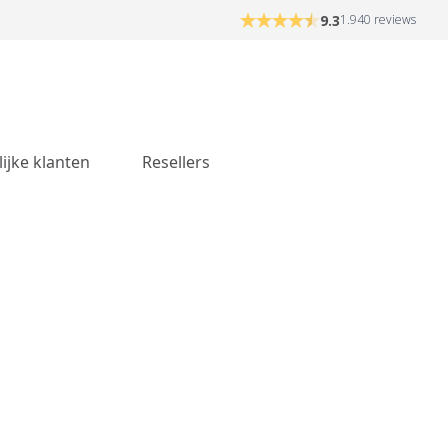
9.3
1.940 reviews
lijke klanten
Resellers