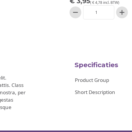
€ 3,95
(
€ 4,78
incl. BTW
)
Aantal
Specificaties
it.
Product Group
tis. Class
Short Description
 nostra, per
gestas
esque