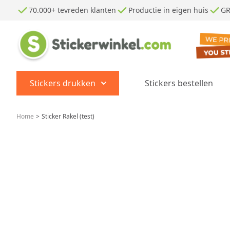
Ga naar de inhoud
70.000+ tevreden klanten
Productie in eigen huis
GR
Stickers drukken
Stickers bestellen
Show submenu for Stickers dr
Home
>
Sticker Rakel (test)