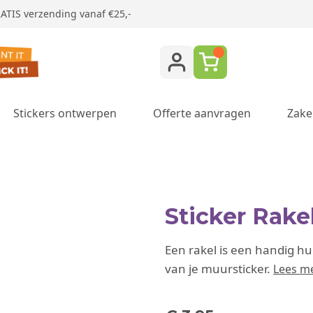
ATIS verzending vanaf €25,-
Stickers ontwerpen
Offerte aanvragen
Zake
ukken category
Sticker Rakel
Een rakel is een handig h
van je muursticker.
Lees m