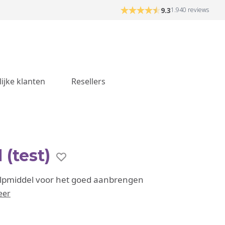
9.3
1.940 reviews
lijke klanten
Resellers
 (test)
ulpmiddel voor het goed aanbrengen
eer