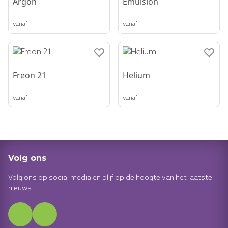
Argon
Emulsion
vanaf
vanaf
Freon 21
Helium
vanaf
vanaf
Volg ons
Volg ons op social media en blijf op de hoogte van het laatste
nieuws!