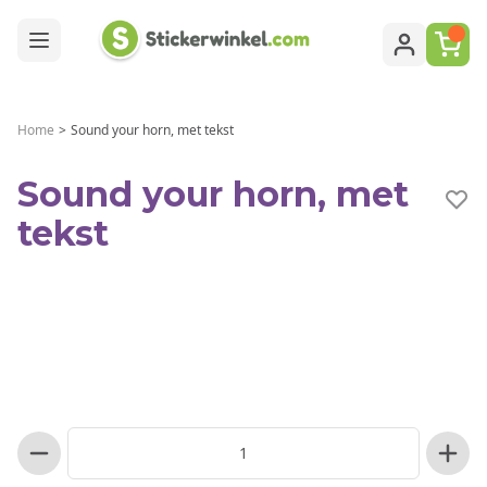
Ga naar de inhoud
Home
>
Sound your horn, met tekst
Sound your horn, met
tekst