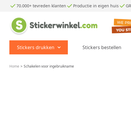
Ga naar de inhoud
70.000+ tevreden klanten
Productie in eigen huis
GR
Stickers drukken
Stickers bestellen
Show submenu for Stickers dr
Home
>
Schakelen voor ingebruikname