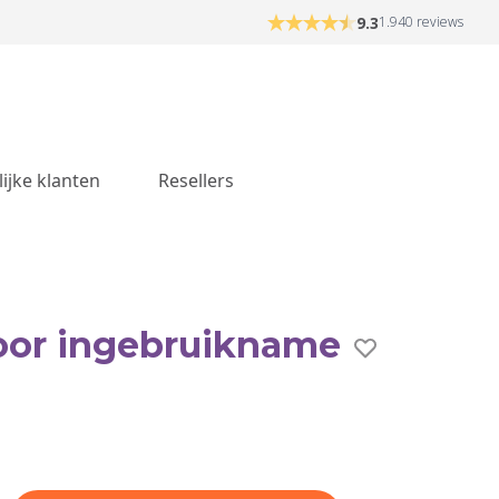
9.3
1.940 reviews
lijke klanten
Resellers
oor ingebruikname