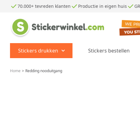
Ga naar de inhoud
70.000+ tevreden klanten
Productie in eigen huis
GR
Stickers drukken
Stickers bestellen
Show submenu for Stickers dr
Home
>
Redding nooduitgang