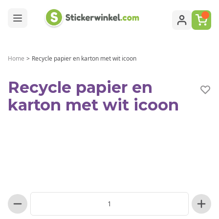
Ga naar de inhoud
Home
>
Recycle papier en karton met wit icoon
Recycle papier en
karton met wit icoon