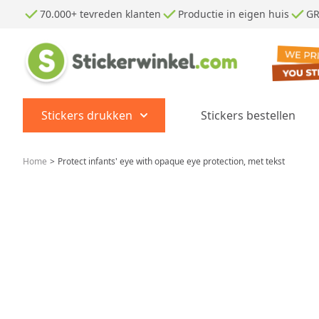
Ga naar de inhoud
70.000+ tevreden klanten
Productie in eigen huis
GR
Stickers drukken
Stickers bestellen
Show submenu for Stickers dr
Home
>
Protect infants' eye with opaque eye protection, met tekst