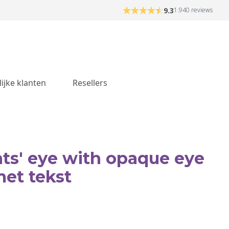
9.3
1.940 reviews
lijke klanten
Resellers
nts' eye with opaque eye
met tekst