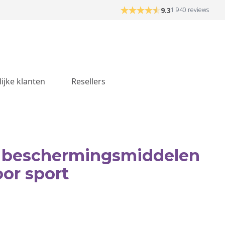
9.3
1.940 reviews
lijke klanten
Resellers
e beschermingsmiddelen
or sport