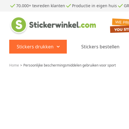
Ga naar de inhoud
70.000+ tevreden klanten
Productie in eigen huis
GR
Stickers drukken
Stickers bestellen
Show submenu for Stickers dr
Home
>
Persoonlijke beschermingsmiddelen gebruiken voor sport