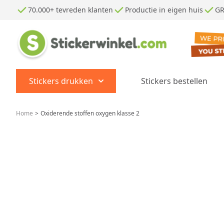
Ga naar de inhoud
70.000+ tevreden klanten
Productie in eigen huis
GR
Stickers drukken
Stickers bestellen
Show submenu for Stickers dr
Home
>
Oxiderende stoffen oxygen klasse 2