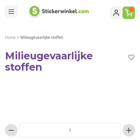
Ga naar de inhoud
Home
>
Milieugevaarlijke stoffen
Milieugevaarlijke
stoffen