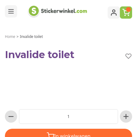
Ga naar de inhoud
Home
>
Invalide toilet
Invalide toilet
In winkelwagen