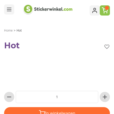
Ga naar de inhoud
Home
>
Hot
Hot
In winkelwagen