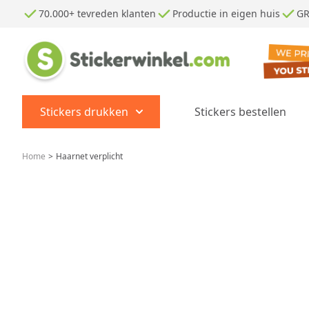
Ga naar de inhoud
70.000+ tevreden klanten
Productie in eigen huis
GR
Stickers drukken
Stickers bestellen
Show submenu for Stickers dr
Home
>
Haarnet verplicht