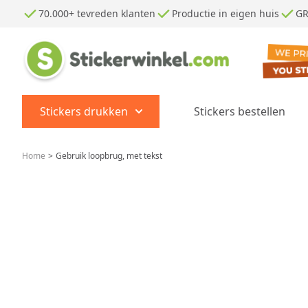
Ga naar de inhoud
70.000+ tevreden klanten
Productie in eigen huis
GR
Stickers drukken
Stickers bestellen
Show submenu for Stickers dr
Home
>
Gebruik loopbrug, met tekst