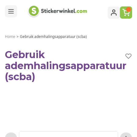
Ga naar de inhoud
Home
>
Gebruik ademhalingsapparatuur (scba)
Gebruik
ademhalingsapparatuur
(scba)