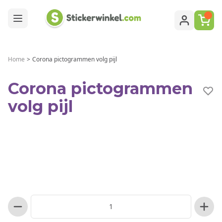
Ga naar de inhoud
Home
>
Corona pictogrammen volg pijl
Corona pictogrammen
volg pijl