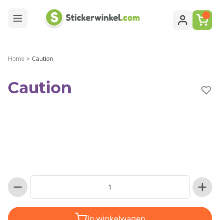
Ga naar de inhoud
Home
>
Caution
Caution
In winkelwagen