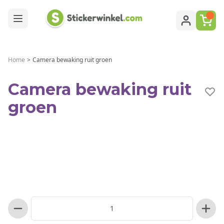
Ga naar de inhoud
Home
>
Camera bewaking ruit groen
Camera bewaking ruit
groen