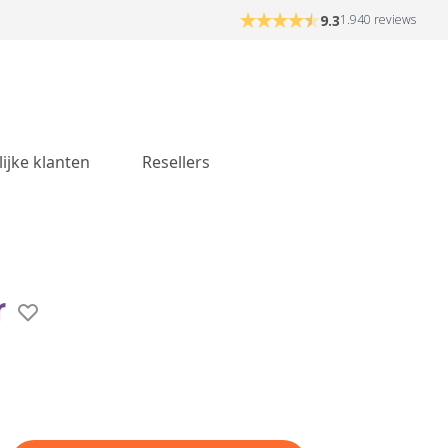
9.3
1.940 reviews
lijke klanten
Resellers
r