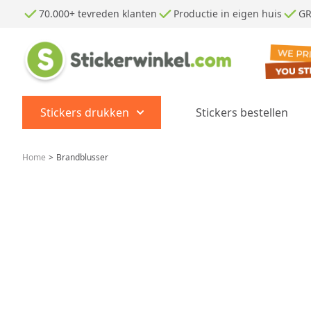
Ga naar de inhoud
70.000+ tevreden klanten
Productie in eigen huis
GR
Stickers drukken
Stickers bestellen
Show submenu for Stickers dr
Home
>
Brandblusser