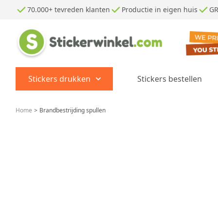
Ga naar de inhoud
70.000+ tevreden klanten
Productie in eigen huis
GR
Stickers drukken
Stickers bestellen
Show submenu for Stickers dr
Home
>
Brandbestrijding spullen