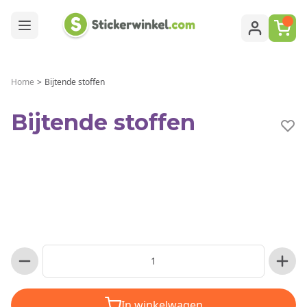
Ga naar de inhoud
Home
>
Bijtende stoffen
Bijtende stoffen
In winkelwagen